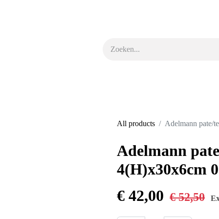
euken
Kokskleding & schoenen
Tafel & buffet
Schoonmaak & hyg
All products
Adelmann 
Adelmann pa
4(H)x30x6cm
€
42,00
€
52,