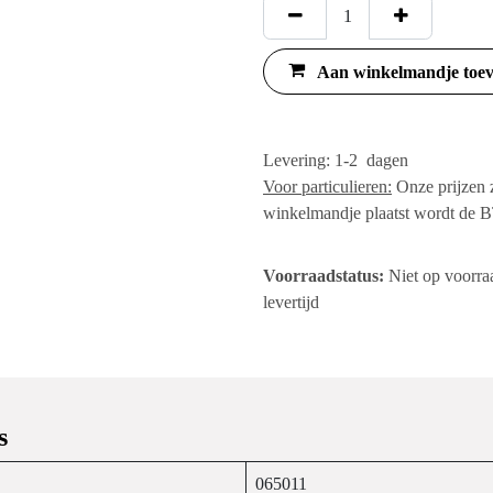
Aan winkelmandje
Levering: 1-2 dagen
Voor particulieren:
Onze pri
het winkelmandje plaats
bijgerekend.
Voorraadstatus:
Niet op 
de verwachte levertijd
ties