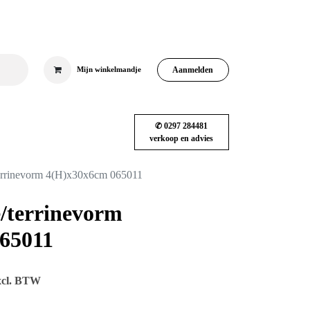
Aanmelden
Mijn winkelmandje
✆ 0297 284481
iëne
RVS & meubilair
Blog
Shop
verkoop en advies
pate/terrinevorm 4(H)x30x6cm 065011
te/terrinevorm
 065011
50
Excl. BTW