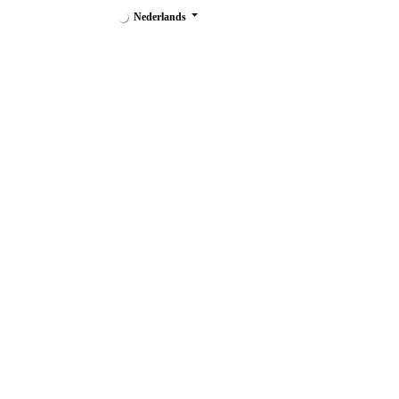
Nederlands
Keukenmaterialen
Keukenapparatuur
Grootk