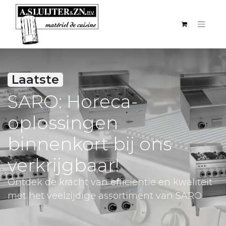
Laatste
SARO: Horeca-
oplossingen
binnenkort bij ons
verkrijgbaar!
Ontdek de kracht van efficiëntie en kwaliteit
met het veelzijdige assortiment van SARO