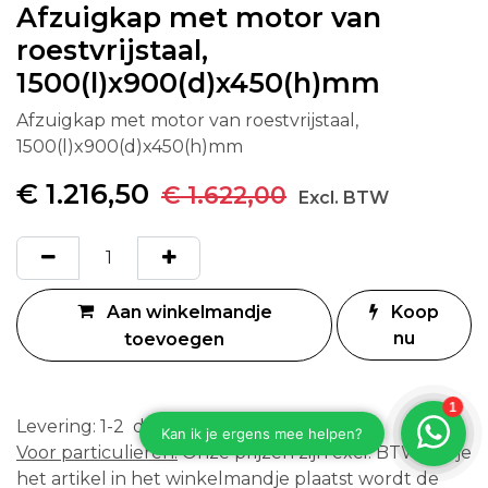
Afzuigkap met motor van
roestvrijstaal,
1500(l)x900(d)x450(h)mm
Afzuigkap met motor van roestvrijstaal,
1500(l)x900(d)x450(h)mm
€
1.216,50
€
1.622,00
Excl. BTW
Aan winkelmandje
Koop
nu
toevoegen
Levering: 1-2 dagen
Voor particulieren:
Onze prijzen zijn excl. BTW. Als je
het artikel in het winkelmandje plaatst wordt de