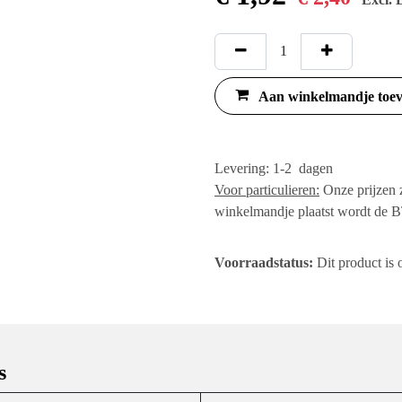
€
1,92
€
2,40
E
Aan winkelmandje
Levering: 1-2 dagen
Voor particulieren:
Onze pri
het winkelmandje plaats
bijgerekend.
Voorraadstatus:
Dit produ