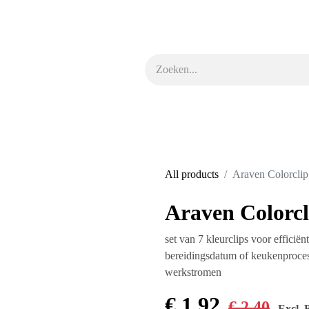
euken
Kokskleding & schoenen
Tafel & buffet
Schoonmaak & hyg
All products
Araven Col
Araven Color
962600
set van 7 kleurclips voor 
voedseltype, bereidingsd
kruisbesmetting voorkom