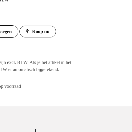
xcl. BTW
Koop nu
 toevoegen
jzen zijn excl. BTW. Als je het artikel in
t wordt de BTW er automatisch
ct is op voorraad