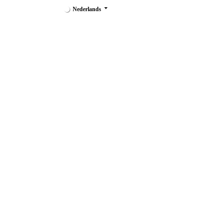
Nederlands
Keukenmaterialen
Keukenapparatuur
Grootk