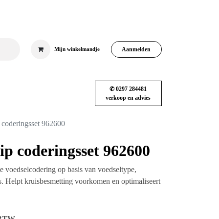
Aanmelden
Mijn winkelmandje
✆ 0297 284481
iëne
RVS & meubilair
Blog
Shop
verkoop en advies
orclip coderingsset 962600
clip coderingsset
efficiënte voedselcodering op basis van
atum of keukenproces. Helpt
en en optimaliseert werkstromen