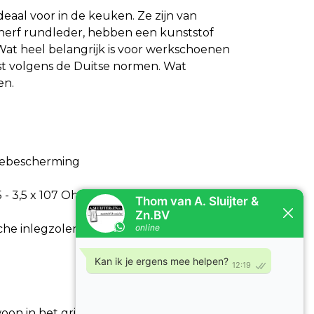
eaal voor in de keuken. Ze zijn van
nerf rundleder, hebben een kunststof
 Wat heel belangrijk is voor werkschoenen
test volgens de Duitse normen. Wat
en.
tiebescherming
05 - 3,5 x 107 Ohm
che inlegzolen
on in het grijs leverbaar!