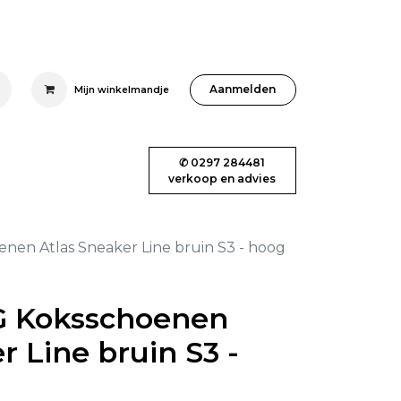
Aanmelden
Mijn winkelmandje
✆ 0297 284481
iëne
RVS & meubilair
Blog
Shop
verkoop en advies
en Atlas Sneaker Line bruin S3 - hoog
 Koksschoenen
r Line bruin S3 -