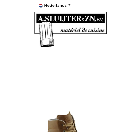
Nederlands
Keukenmaterialen
Keukenapparatuur
Grootk