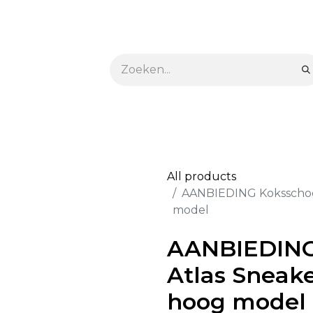
euken
Kokskleding & schoenen
Tafel & buffet
Schoonmaak & hyg
All products
AANBIEDING Koksschoen
model
AANBIEDING
Atlas Sneake
hoog model