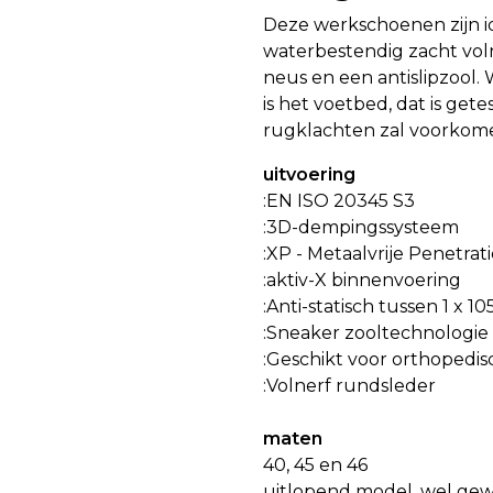
Deze werkschoenen zijn id
waterbestendig zacht vol
neus en een antislipzool.
is het voetbed, dat is ge
rugklachten zal voorkom
uitvoering
:EN ISO 20345 S3
:3D-dempingssysteem
:XP - Metaalvrije Penetra
:aktiv-X binnenvoering
:Anti-statisch tussen 1 x 1
:Sneaker zooltechnologie
:Geschikt voor orthopedis
:Volnerf rundsleder
maten
40, 45 en 46
uitlopend model, wel gewo