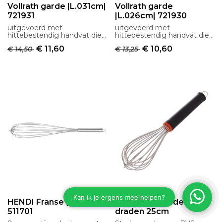
Vollrath garde |L.031cm|
Vollrath garde
721931
|L.026cm| 721930
uitgevoerd met
uitgevoerd met
hittebestendig handvat die
hittebestendig handvat die
voorzien is van noppen voor
voorzien is van noppen voor
€
11,60
€
10,60
€
14,50
€
13,25
betere grip
betere grip
HENDI Franse garde
Schneider garde 24
511701
draden 25cm