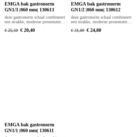
EMGA bak gastronorm
EMGA bak gastronorm
GN1/3 |060 mm| 130613
GN1/2 |060 mm| 130612
deze gastronorm schaal
deze gastronorm schaal
combineert een strakke,
combineert een strakke,
moderne presentatie met
moderne presentatie met
€
20,40
€
24,80
€
25,50
€
31,00
professionele duurzaamheid.
professionele duurzaamheid.
Geschikt voor buffetten,
Geschikt voor buffetten,
vitrines en chafing dishes.
vitrines en chafing dishes.
Gemaakt van hoogwaardig
Gemaakt van hoogwaardig
porselein en bestand tegen
porselein en bestand tegen
intensief gebruik in de
intensief gebruik in de
horeca
horeca
EMGA bak gastronorm
GN1/1 |060 mm| 130611